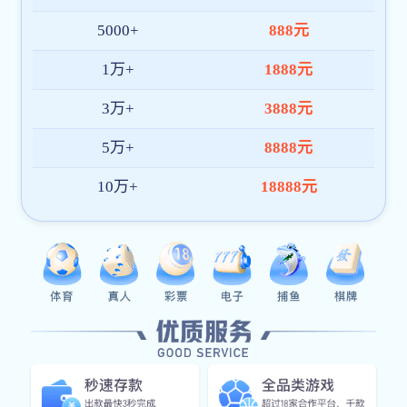
1、阿隆索回归的背景
阿隆索作为一名出色的球员，他在场上的表现令人难
以忘怀。在效力于利物浦、皇家马德里和拜仁慕尼黑
期间，他赢得了无数荣誉，包括欧冠和联赛冠军。然
而，在2017年退役后，阿隆索并没有急于进入教练岗
位，而是选择先进行学习和积累经验。这段时间使他
更加了解现代足球的发展趋势。
近年来，随着世界足球战术理念的变化，越来越多昔
日球星开始涉足教练行业。阿隆索也不例外，他通过
参加各种培训课程及实践活动，为自己的执教生涯打
下了坚实基础。在此过程中，他不仅吸取了前辈们的
经验，还形成了自己独特的战术思维。