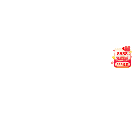
4、潜在影响及未来展望
如果阿隆索最终成为利物浦的新主帅，无疑将对整个
英超联赛产生积极影响。首先，自身背景及丰富经验
将提升球队整体实力，同时激发年轻球员的发展潜
力。此外，他也很可能吸引一些优秀新援加盟，从而
增强球队竞争力，为未来争夺更多荣誉奠定基础。
其次，从更广泛角度来看，这样的人事变动或许会改
变英超联赛目前较为固定的一些格局。不少传统豪门
正在寻求新鲜血液来提升自身实力，而像阿隆索这样
的年轻主帅，将为这些团队提供全新的战术思路与管
理模式。这种转变或许意味着英超将迎来更加激烈、
多元化的发展阶段。
最后，如果能够成功带领利物浦重返巅峰，那么阿隆